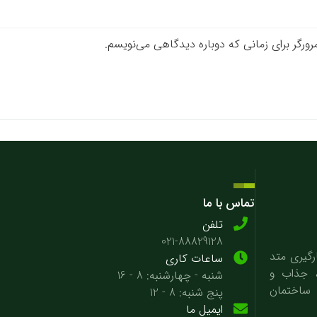
رورگر برای زمانی که دوباره دیدگاهی می‌نویسم.
تماس با ما
تلفن
021-88829128
گیری متد
ساعات کاری
، جذاب و
شنبه - چهارشنبه: 8 - 16
 ساختمان
پنج شنبه: 8 - 12
ایمیل ما