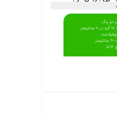
 دو رنگ
18 گره در 10 سانتیمتر
وفیلامنت
20 سانتیمتر
:
5/16