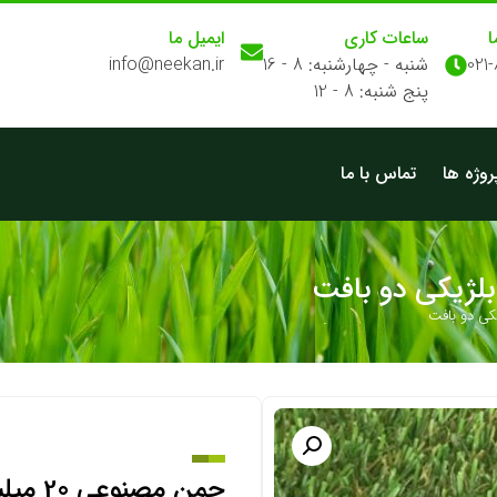
ا
ساعات کاری
ایمیل ما
021
شنبه - چهارشنبه: 8 - 16
info@neekan.ir
پنج شنبه: 8 - 12
روژه ها
تماس با ما
چمن مصنوعی 20 میلیمتری بلژیکی دو بافت